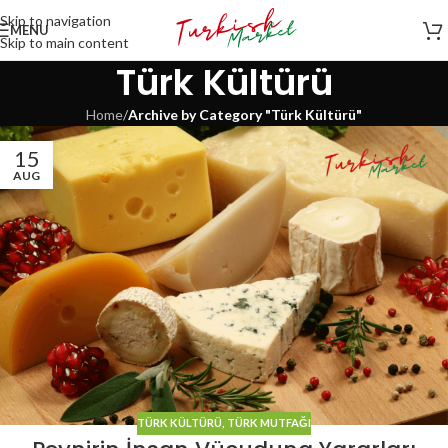
Skip to navigation
MENU
Skip to main content
Türk Kültürü
Home
/
Archive by Category "Türk Kültürü"
15
AUG
TÜRK KÜLTÜRÜ
,
TÜRK MUTFAĞI