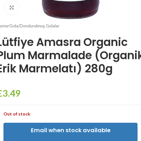
Click to enlarge
ome
/
Gıda
/
Dondurulmuş Gıdalar
Lütfiye Amasra Organic
Plum Marmalade (Organi
Erik Marmelatı) 280g
£
3.49
Out of stock
Email when stock available