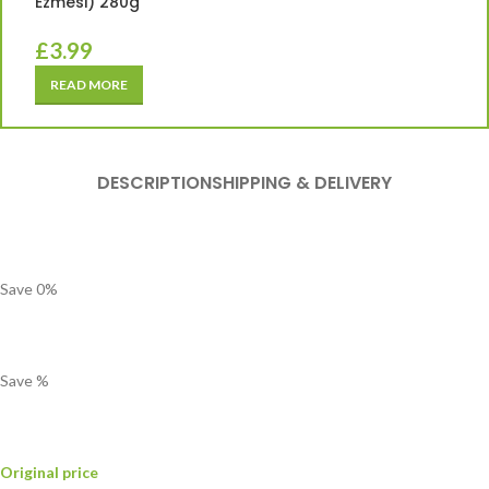
Ezmesi) 280g
£
3.99
READ MORE
DESCRIPTION
SHIPPING & DELIVERY
Save
0
%
Save
%
Original price