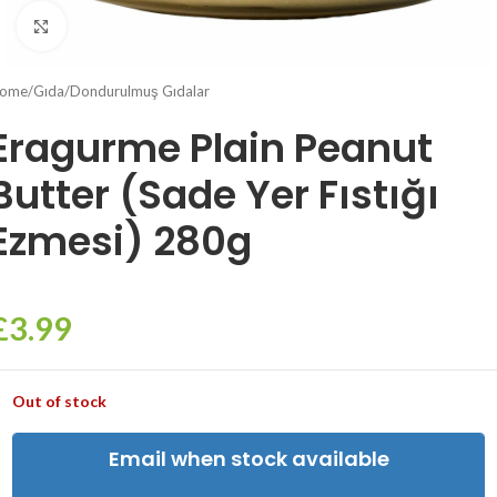
Click to enlarge
ome
/
Gıda
/
Dondurulmuş Gıdalar
Eragurme Plain Peanut
Butter (Sade Yer Fıstığı
Ezmesi) 280g
£
3.99
Out of stock
Email when stock available