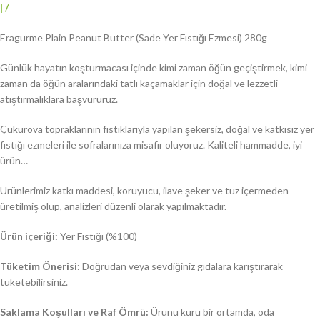
|
/
Eragurme Plain Peanut Butter (Sade Yer Fıstığı Ezmesi) 280g
Günlük hayatın koşturmacası içinde kimi zaman öğün geçiştirmek, kimi
zaman da öğün aralarındaki tatlı kaçamaklar için doğal ve lezzetli
atıştırmalıklara başvururuz.
Çukurova topraklarının fıstıklarıyla yapılan şekersiz, doğal ve katkısız yer
fıstığı ezmeleri ile sofralarınıza misafir oluyoruz. Kaliteli hammadde, iyi
ürün…
Ürünlerimiz katkı maddesi, koruyucu, ilave şeker ve tuz içermeden
üretilmiş olup, analizleri düzenli olarak yapılmaktadır.
Ürün içeriği:
Yer Fıstığı (%100)
Tüketim Önerisi:
Doğrudan veya sevdiğiniz gıdalara karıştırarak
tüketebilirsiniz.
Saklama Koşulları ve Raf Ömrü:
Ürünü kuru bir ortamda, oda