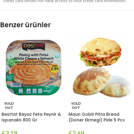
credit card details nor have access to your credit card information.
Benzer ürünler
SOLD
SOLD
OUT
OUT
Besttat Beyaz Feta Peynir &
Maun Gobit Pitta Bread
Ispanaklı 800 Gr
(Doner Ekmegi) Pide 5 Pcs
£
3.19
£
2.69