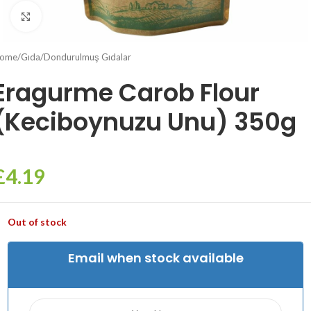
Click to enlarge
ome
/
Gıda
/
Dondurulmuş Gıdalar
Eragurme Carob Flour
(Keciboynuzu Unu) 350g
£
4.19
Out of stock
Email when stock available