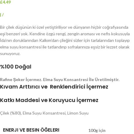
£4.49
|
/
Bir çilek düşünün ki özel yetiştiriliyor ve dünyanın hiçbir coğrafyasında
eşi benzeri yok. Kendine özgü rengi, zengin aroması ve nefis kokusuyla
İda’nın doruklarından Kalkım’dan çileğini sizler için tarlalarından toplayıp
elma suyu konsantresi ile tatlandırıp sofralarınıza eşsiz bir lezzet olarak
sunuyoruz.
%100 Doğal
Rafine Şeker İçermez. Elma Suyu Konsantresi İle Üretilmiştir.
Kıvam Arttırıcı ve Renklendirici İçermez
Katkı Maddesi ve Koruyucu İçermez
Çilek (%80), Elma Suyu Konsantresi, Limon Suyu
ENERJI VE BESIN ÖĞELERI
100g için