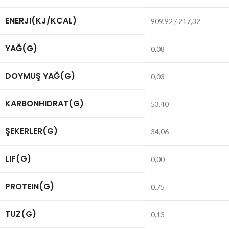
ENERJI(KJ/KCAL)
909,92 / 217,32
YAĞ(G)
0,08
DOYMUŞ YAĞ(G)
0,03
KARBONHIDRAT(G)
53,40
ŞEKERLER(G)
34,06
LIF(G)
0,00
PROTEIN(G)
0,75
TUZ(G)
0,13