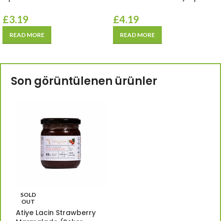
£
3.19
£
4.19
READ MORE
READ MORE
Son görüntülenen ürünler
SOLD
OUT
Atiye Lacin Strawberry