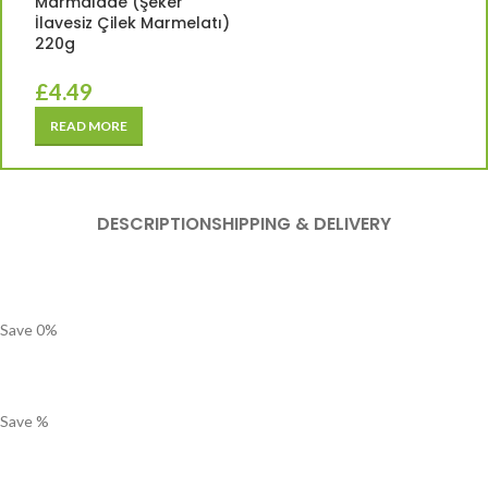
Marmalade (Şeker
İlavesiz Çilek Marmelatı)
220g
£
4.49
READ MORE
DESCRIPTION
SHIPPING & DELIVERY
Save
0
%
Save
%