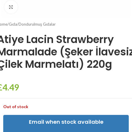
Click to enlarge
ome
/
Gıda
/
Dondurulmuş Gıdalar
Atiye Lacin Strawberry
Marmalade (Şeker İlavesi
Çilek Marmelatı) 220g
£
4.49
Out of stock
Email when stock available